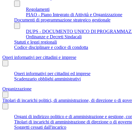
Regolamenti
PIAO - Piano Integrato di Attività e Organizzazione
Documenti di programmazione strategico gestionale
DUPS - DOCUMENTO UNICO DI PROGRAMMAZI
Ordinanze e Decreti Sindacali
Statuti e leggi regionali
Codice disciplinare e codice di condotta
Oneri informativi per cittadini e imprese
Oneri informativi per cittadini ed imprese
Scadenzario obblighi amministrativi
Organizzazione
Titolari di incarichi politici, di amministrazione, di direzione o di gov
Organi di indirizzo politico e di amministrazione e gestione, co
Titolari di incarichi di amministrazione di direzione o di govern
Soggetti cessati dall'incarico