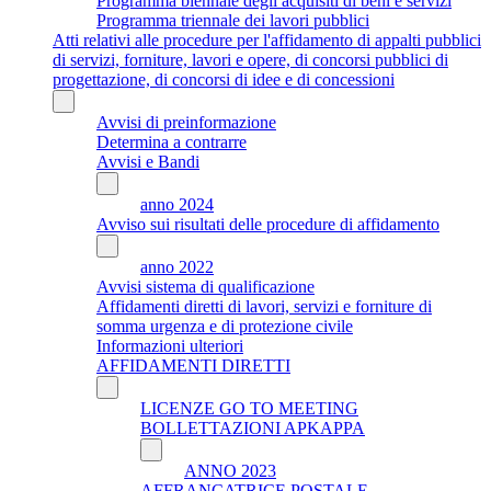
Programma biennale degli acquisiti di beni e servizi
Programma triennale dei lavori pubblici
Atti relativi alle procedure per l'affidamento di appalti pubblici
di servizi, forniture, lavori e opere, di concorsi pubblici di
progettazione, di concorsi di idee e di concessioni
Avvisi di preinformazione
Determina a contrarre
Avvisi e Bandi
anno 2024
Avviso sui risultati delle procedure di affidamento
anno 2022
Avvisi sistema di qualificazione
Affidamenti diretti di lavori, servizi e forniture di
somma urgenza e di protezione civile
Informazioni ulteriori
AFFIDAMENTI DIRETTI
LICENZE GO TO MEETING
BOLLETTAZIONI APKAPPA
ANNO 2023
AFFRANCATRICE POSTALE