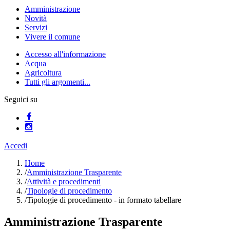
Amministrazione
Novità
Servizi
Vivere il comune
Accesso all'informazione
Acqua
Agricoltura
Tutti gli argomenti...
Seguici su
Accedi
Home
/
Amministrazione Trasparente
/
Attività e procedimenti
/
Tipologie di procedimento
/
Tipologie di procedimento - in formato tabellare
Amministrazione Trasparente