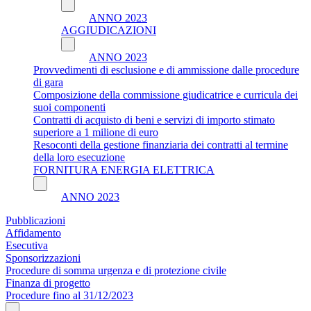
ANNO 2023
AGGIUDICAZIONI
ANNO 2023
Provvedimenti di esclusione e di ammissione dalle procedure
di gara
Composizione della commissione giudicatrice e curricula dei
suoi componenti
Contratti di acquisto di beni e servizi di importo stimato
superiore a 1 milione di euro
Resoconti della gestione finanziaria dei contratti al termine
della loro esecuzione
FORNITURA ENERGIA ELETTRICA
ANNO 2023
Pubblicazioni
Affidamento
Esecutiva
Sponsorizzazioni
Procedure di somma urgenza e di protezione civile
Finanza di progetto
Procedure fino al 31/12/2023