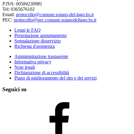
P.IVA: 00584230981
Tel: 0365676102
Email:
protocollo@comune.soiano-del-lago.bs.it
PEC:
protocollo@pec.comune.soianodellago.bs.it
Leggi le FAQ
Prenotazione appuntamento
Segnalazione disservizio
Richiesta d'assistenza
Amministrazione trasparente
Informativa privacy
Note legali
Dichiarazione di accessibilità
Piano di miglioramento del sito e dei servizi
Seguici su