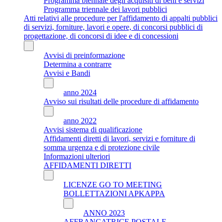
Programma biennale degli acquisiti di beni e servizi
Programma triennale dei lavori pubblici
Atti relativi alle procedure per l'affidamento di appalti pubblici
di servizi, forniture, lavori e opere, di concorsi pubblici di
progettazione, di concorsi di idee e di concessioni
Avvisi di preinformazione
Determina a contrarre
Avvisi e Bandi
anno 2024
Avviso sui risultati delle procedure di affidamento
anno 2022
Avvisi sistema di qualificazione
Affidamenti diretti di lavori, servizi e forniture di
somma urgenza e di protezione civile
Informazioni ulteriori
AFFIDAMENTI DIRETTI
LICENZE GO TO MEETING
BOLLETTAZIONI APKAPPA
ANNO 2023
AFFRANCATRICE POSTALE