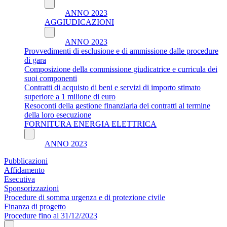
ANNO 2023
AGGIUDICAZIONI
ANNO 2023
Provvedimenti di esclusione e di ammissione dalle procedure
di gara
Composizione della commissione giudicatrice e curricula dei
suoi componenti
Contratti di acquisto di beni e servizi di importo stimato
superiore a 1 milione di euro
Resoconti della gestione finanziaria dei contratti al termine
della loro esecuzione
FORNITURA ENERGIA ELETTRICA
ANNO 2023
Pubblicazioni
Affidamento
Esecutiva
Sponsorizzazioni
Procedure di somma urgenza e di protezione civile
Finanza di progetto
Procedure fino al 31/12/2023