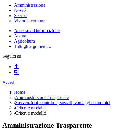
Amministrazione
Novità
Servizi
Vivere il comune
Accesso all'informazione
Acqua
Agricoltura
Tutti gli argomenti...
Seguici su
Accedi
Home
/
Amministrazione Trasparente
/
Sovvenzioni, contributi, sussidi, vantaggi economici
/
Criteri e modalità
/
Criteri e modalità
Amministrazione Trasparente