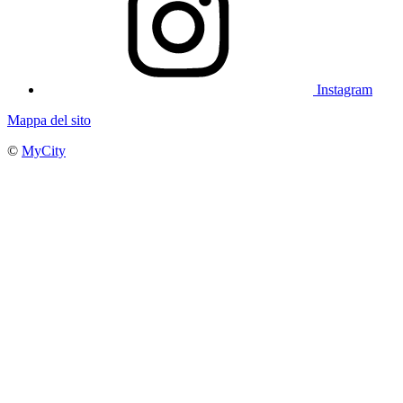
Instagram
Mappa del sito
©
MyCity