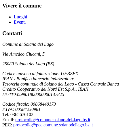
Vivere il comune
Luoghi
Eventi
Contatti
Comune di Soiano del Lago
Via Amedeo Ciucani, 5
25080 Soiano del Lago (BS)
Codice univoco di fatturazione: UFBZEX
IBAN - Bonifico bancario indirizzato a:
Tesoreria comunale di Soiano del Lago - Cassa Centrale Banca
Credito Cooperativo del Nord Est S.p.A., IBAN
IT64T0359901800000000137825
Codice fiscale: 00868440173
P.IVA: 00584230981
Tel: 0365676102
Email:
protocollo@comune.soiano-del-lago.bs.it
PEC:
protocollo@pec.comune.soianodellago.bs.it